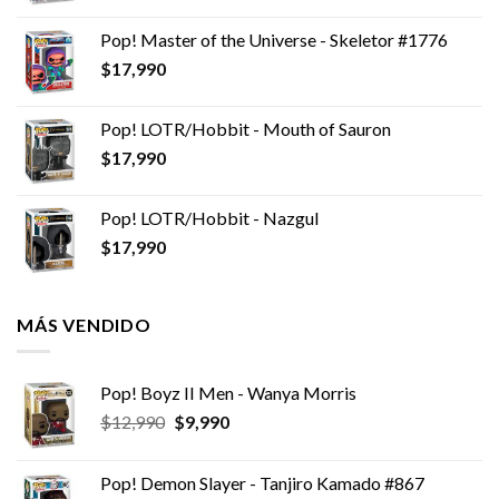
Pop! Master of the Universe - Skeletor #1776
$
17,990
Pop! LOTR/Hobbit - Mouth of Sauron
$
17,990
Pop! LOTR/Hobbit - Nazgul
$
17,990
MÁS VENDIDO
Pop! Boyz II Men - Wanya Morris
El
El
$
12,990
$
9,990
precio
precio
original
actual
Pop! Demon Slayer - Tanjiro Kamado #867
era:
es: