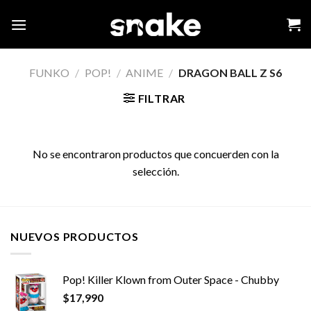
Skip
to
content
FUNKO
/
POP!
/
ANIME
/
DRAGON BALL Z S6
FILTRAR
No se encontraron productos que concuerden con la
selección.
NUEVOS PRODUCTOS
Pop! Killer Klown from Outer Space - Chubby
$
17,990