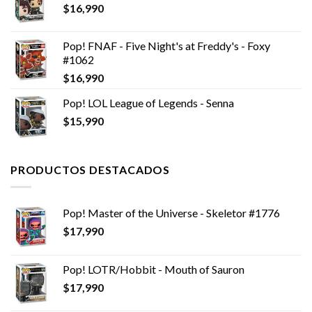
$
16,990
$12,990.
$9,990.
Pop! FNAF - Five Night's at Freddy's - Foxy
#1062
$
16,990
Pop! LOL League of Legends - Senna
$
15,990
PRODUCTOS DESTACADOS
Pop! Master of the Universe - Skeletor #1776
$
17,990
Pop! LOTR/Hobbit - Mouth of Sauron
$
17,990