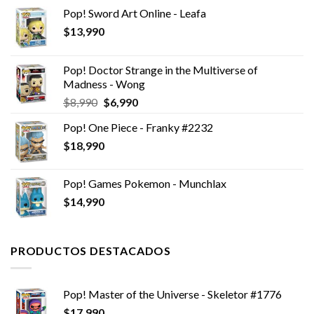
Pop! Sword Art Online - Leafa
$
13,990
Pop! Doctor Strange in the Multiverse of
Madness - Wong
El
El
$
8,990
$
6,990
precio
precio
Pop! One Piece - Franky #2232
original
actual
$
18,990
era:
es:
$8,990.
$6,990.
Pop! Games Pokemon - Munchlax
$
14,990
PRODUCTOS DESTACADOS
Pop! Master of the Universe - Skeletor #1776
$
17,990