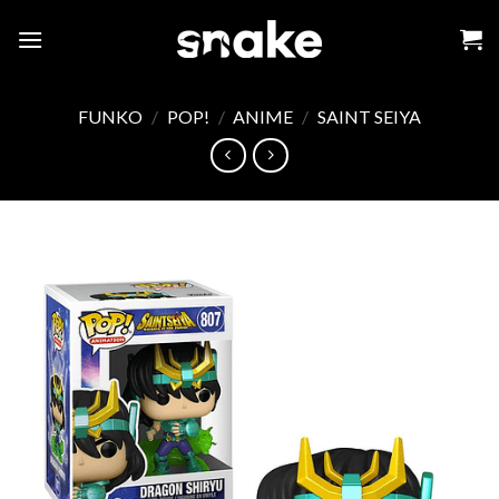
Skip
to
content
FUNKO
/
POP!
/
ANIME
/
SAINT SEIYA