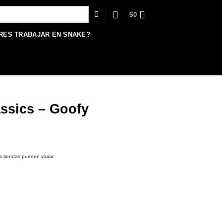
$
0
RES TRABAJAR EN SNAKE?
ssics – Goofy
s tiendas pueden variar.