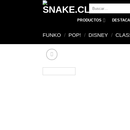
Skip
Buscar
to
por:
content
PRODUCTOS
DESTAC
FUNKO
/
POP!
/
DISNEY
/
CLAS