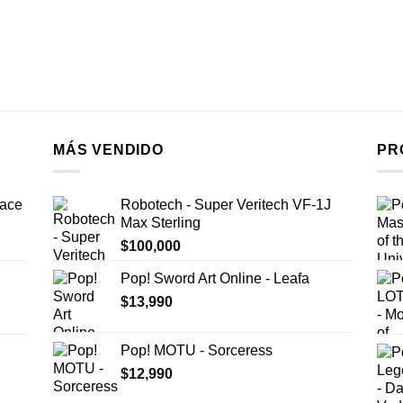
MÁS VENDIDO
PR
pace
Robotech - Super Veritech VF-1J
Max Sterling
$
100,000
Pop! Sword Art Online - Leafa
$
13,990
Pop! MOTU - Sorceress
$
12,990