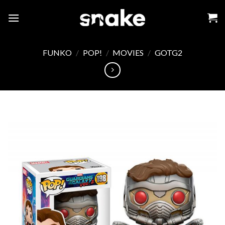
Skip
to
content
FUNKO
/
POP!
/
MOVIES
/
GOTG2