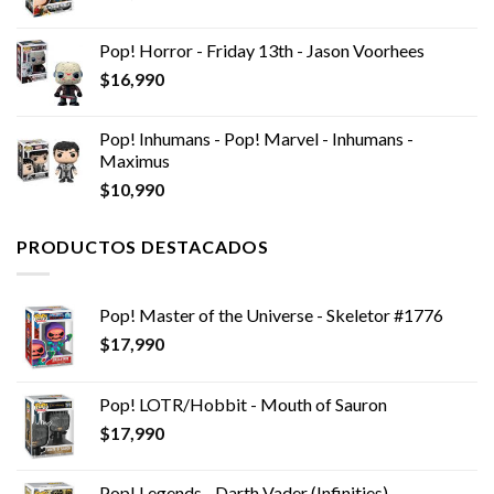
$14,990.
$8,990.
Pop! Horror - Friday 13th - Jason Voorhees
$
16,990
Pop! Inhumans - Pop! Marvel - Inhumans -
Maximus
$
10,990
PRODUCTOS DESTACADOS
Pop! Master of the Universe - Skeletor #1776
$
17,990
Pop! LOTR/Hobbit - Mouth of Sauron
$
17,990
Pop! Legends - Darth Vader (Infinities)