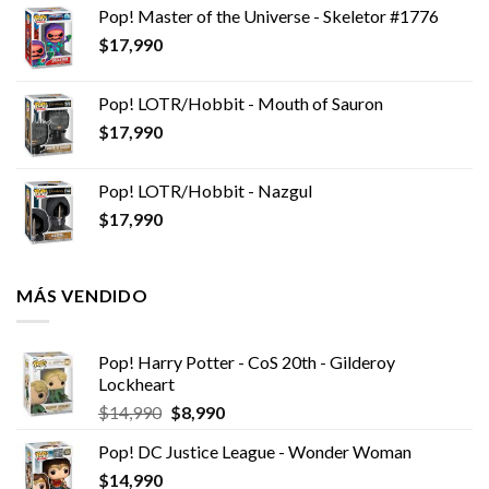
Pop! Master of the Universe - Skeletor #1776
$
17,990
Pop! LOTR/Hobbit - Mouth of Sauron
$
17,990
Pop! LOTR/Hobbit - Nazgul
$
17,990
MÁS VENDIDO
Pop! Harry Potter - CoS 20th - Gilderoy
Lockheart
El
El
$
14,990
$
8,990
precio
precio
Pop! DC Justice League - Wonder Woman
original
actual
$
14,990
era:
es: