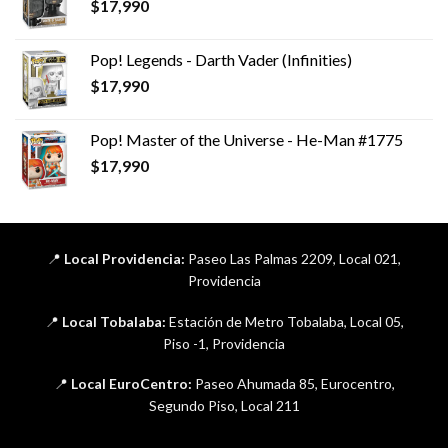
$
17,990
Pop! Legends - Darth Vader (Infinities)
$
17,990
Pop! Master of the Universe - He-Man #1775
$
17,990
📍
Local Providencia:
Paseo Las Palmas 2209, Local 021,
Providencia
📍
Local Tobalaba:
Estación de Metro Tobalaba, Local 05,
Piso -1, Providencia
📍
Local EuroCentro:
Paseo Ahumada 85, Eurocentro,
Segundo Piso, Local 211