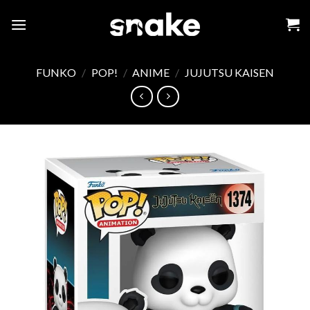
Skip
to
content
FUNKO
/
POP!
/
ANIME
/
JUJUTSU KAISEN