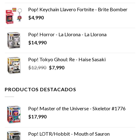
Pop! Keychain Llavero Fortnite - Brite Bomber
$
4,990
Pop! Horror - La Llorona - La Llorona
$
14,990
Pop! Tokyo Ghoul: Re - Haise Sasaki
El
El
$
12,990
$
7,990
precio
precio
original
actual
era:
es:
PRODUCTOS DESTACADOS
$12,990.
$7,990.
Pop! Master of the Universe - Skeletor #1776
$
17,990
Pop! LOTR/Hobbit - Mouth of Sauron