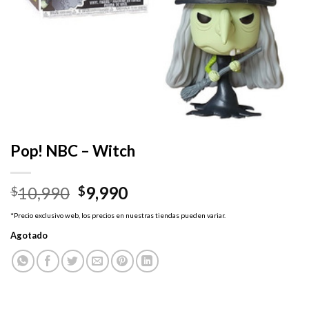
Pop! NBC – Witch
El
El
10,990
9,990
$
$
precio
precio
*Precio exclusivo web, los precios en nuestras tiendas pueden variar.
original
actual
Agotado
era:
es:
$10,990.
$9,990.