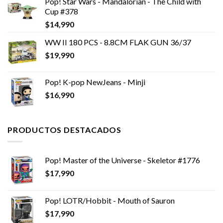
Pop! Star Wars - Mandalorian - The Child with
era:
es:
Cup #378
$10,990.
$6,990.
$
14,990
WW II 180 PCS - 8.8CM FLAK GUN 36/37
$
19,990
Pop! K-pop NewJeans - Minji
$
16,990
PRODUCTOS DESTACADOS
Pop! Master of the Universe - Skeletor #1776
$
17,990
Pop! LOTR/Hobbit - Mouth of Sauron
$
17,990