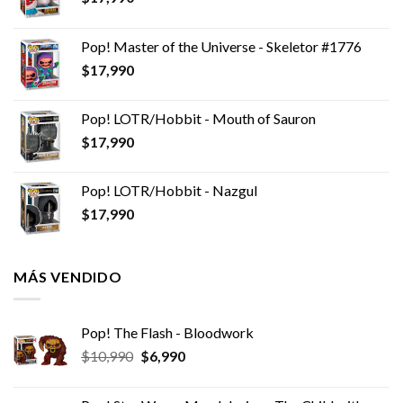
Pop! Master of the Universe - Skeletor #1776
$
17,990
Pop! LOTR/Hobbit - Mouth of Sauron
$
17,990
Pop! LOTR/Hobbit - Nazgul
$
17,990
MÁS VENDIDO
Pop! The Flash - Bloodwork
El
El
$
10,990
$
6,990
precio
precio
original
actual