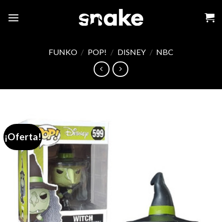
Skip
to
content
FUNKO
/
POP!
/
DISNEY
/
NBC
¡Oferta!