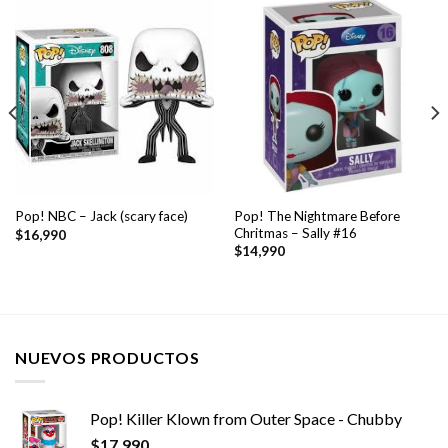
Pop! The Nightmare Before
Pop! NBC – Jack (scary face)
Chritmas – Sally #16
$
16,990
$
14,990
NUEVOS PRODUCTOS
Pop! Killer Klown from Outer Space - Chubby
$
17,990