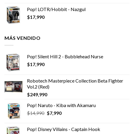
Pop! LOTR/Hobbit - Nazgul
$
17,990
MÁS VENDIDO
Pop! Silent Hill 2 - Bubblehead Nurse
$
17,990
Robotech Masterpiece Collection Beta Fighter
Vol.2 (Red)
$
249,990
Pop! Naruto - Kiba with Akamaru
El
El
$
14,990
$
7,990
precio
precio
original
actual
Pop! Disney Villains - Captain Hook
era:
es: