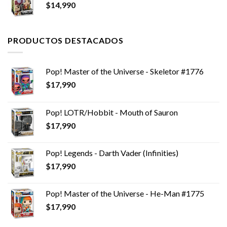
$
14,990
$14,990.
$7,990.
PRODUCTOS DESTACADOS
Pop! Master of the Universe - Skeletor #1776
$
17,990
Pop! LOTR/Hobbit - Mouth of Sauron
$
17,990
Pop! Legends - Darth Vader (Infinities)
$
17,990
Pop! Master of the Universe - He-Man #1775
$
17,990