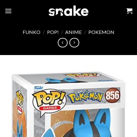
Skip
to
content
FUNKO
/
POP!
/
ANIME
/
POKEMON