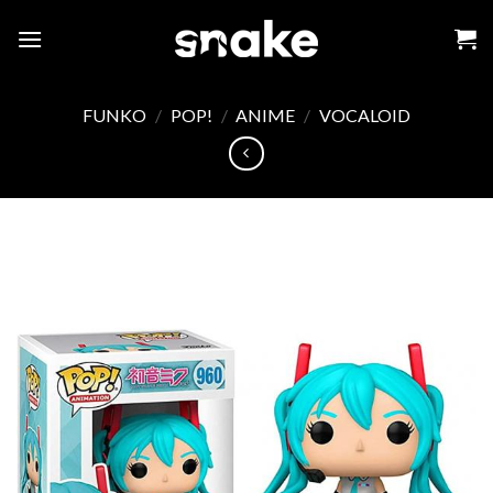
Skip
to
content
FUNKO
/
POP!
/
ANIME
/
VOCALOID