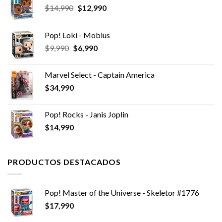
El
El
$
14,990
$
12,990
precio
precio
original
actual
Pop! Loki - Mobius
era:
es:
El
El
$
9,990
$
6,990
$14,990.
$12,990.
precio
precio
original
actual
Marvel Select - Captain America
era:
es:
$
34,990
$9,990.
$6,990.
Pop! Rocks - Janis Joplin
$
14,990
PRODUCTOS DESTACADOS
Pop! Master of the Universe - Skeletor #1776
$
17,990