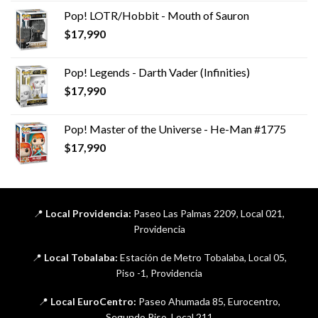
Pop! LOTR/Hobbit - Mouth of Sauron
$
17,990
Pop! Legends - Darth Vader (Infinities)
$
17,990
Pop! Master of the Universe - He-Man #1775
$
17,990
📍
Local Providencia:
Paseo Las Palmas 2209, Local 021,
Providencia
📍
Local Tobalaba:
Estación de Metro Tobalaba, Local 05,
Piso -1, Providencia
📍
Local EuroCentro:
Paseo Ahumada 85, Eurocentro,
Segundo Piso, Local 211