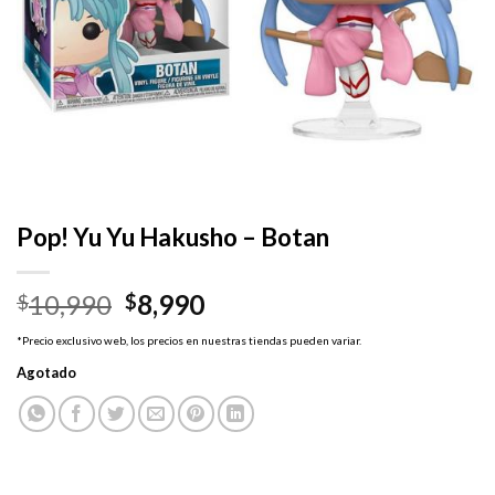
Pop! Yu Yu Hakusho – Botan
El
El
10,990
8,990
$
$
precio
precio
*Precio exclusivo web, los precios en nuestras tiendas pueden variar.
original
actual
Agotado
era:
es:
$10,990.
$8,990.