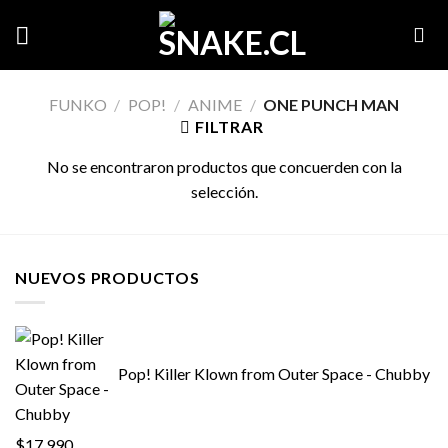
Skip
to
content
FUNKO
/
POP!
/
ANIME
/
ONE PUNCH MAN
FILTRAR
No se encontraron productos que concuerden con la
selección.
NUEVOS PRODUCTOS
Pop! Killer Klown from Outer Space - Chubby
$
17,990