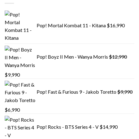
Pop! Mortal Kombat 11 - Kitana
$
16,990
Pop! Boyz II Men - Wanya Morris
$
12,990
El
El
$
9,990
precio
precio
original
actual
Pop! Fast & Furious 9 - Jakob Toretto
$
9,990
era:
es:
$12,990.
$9,990.
El
El
$
6,990
precio
precio
original
actual
Pop! Rocks - BTS Series 4 - V
$
14,990
era:
es: