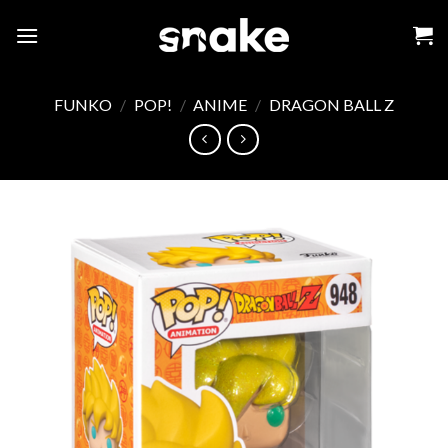
Skip
to
content
FUNKO
/
POP!
/
ANIME
/
DRAGON BALL Z