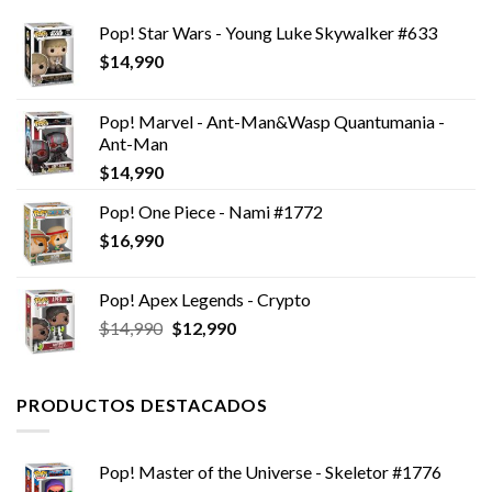
Pop! Star Wars - Young Luke Skywalker #633
$
14,990
Pop! Marvel - Ant-Man&Wasp Quantumania -
Ant-Man
$
14,990
Pop! One Piece - Nami #1772
$
16,990
Pop! Apex Legends - Crypto
El
El
$
14,990
$
12,990
precio
precio
original
actual
era:
es:
PRODUCTOS DESTACADOS
$14,990.
$12,990.
Pop! Master of the Universe - Skeletor #1776