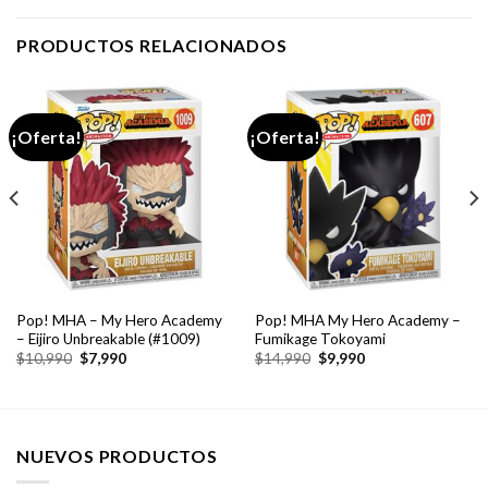
PRODUCTOS RELACIONADOS
¡Oferta!
¡Oferta!
Pop! MHA – My Hero Academy
Pop! MHA My Hero Academy –
– Eijiro Unbreakable (#1009)
Fumikage Tokoyami
El
El
El
El
$
10,990
$
7,990
$
14,990
$
9,990
precio
precio
precio
precio
original
actual
original
actual
era:
es:
era:
es:
$10,990.
$7,990.
$14,990.
$9,990.
NUEVOS PRODUCTOS