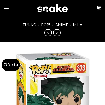
Skip
to
content
FUNKO
/
POP!
/
ANIME
/
MHA
¡Oferta!