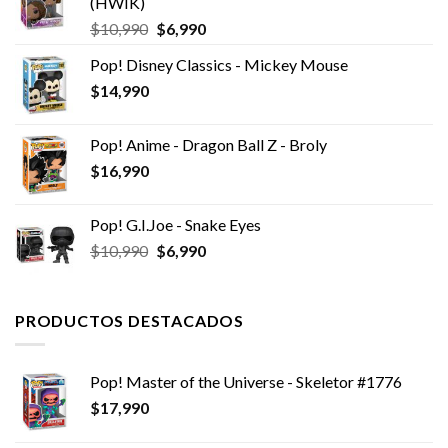
(HWIK)
El
El
$
10,990
$
6,990
precio
precio
Pop! Disney Classics - Mickey Mouse
original
actual
$
14,990
era:
es:
$10,990.
$6,990.
Pop! Anime - Dragon Ball Z - Broly
$
16,990
Pop! G.I.Joe - Snake Eyes
El
El
$
10,990
$
6,990
precio
precio
original
actual
era:
es:
PRODUCTOS DESTACADOS
$10,990.
$6,990.
Pop! Master of the Universe - Skeletor #1776
$
17,990