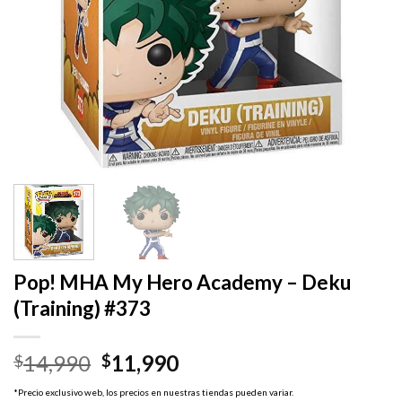
Pop! MHA My Hero Academy – Deku
(Training) #373
El
El
14,990
11,990
$
$
precio
precio
*Precio exclusivo web, los precios en nuestras tiendas pueden variar.