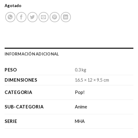
original
actual
Agotado
era:
es:
$14,990.
$11,990.
INFORMACIÓN ADICIONAL
PESO
0.3 kg
DIMENSIONES
16.5 × 12 × 9.5 cm
CATEGORIA
Pop!
SUB-CATEGORIA
Anime
SERIE
MHA