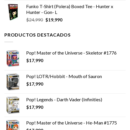
Funko T-Shirt (Polera) Boxed Tee - Hunter x
Hunter - Gon- L
El
El
$
24,990
$
19,990
precio
precio
original
actual
PRODUCTOS DESTACADOS
era:
es:
$24,990.
$19,990.
Pop! Master of the Universe - Skeletor #1776
$
17,990
Pop! LOTR/Hobbit - Mouth of Sauron
$
17,990
Pop! Legends - Darth Vader (Infinities)
$
17,990
Pop! Master of the Universe - He-Man #1775