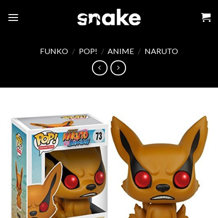
Skip
to
content
FUNKO
/
POP!
/
ANIME
/
NARUTO