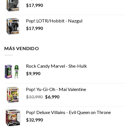
$
17,990
Pop! LOTR/Hobbit - Nazgul
$
17,990
MÁS VENDIDO
Rock Candy Marvel - She-Hulk
$
9,990
Pop! Yu-Gi-Oh - Mai Valentine
El
El
$
10,990
$
6,990
precio
precio
original
actual
Pop! Deluxe Villains - Evil Queen on Throne
era:
es:
$
32,990
$10,990.
$6,990.