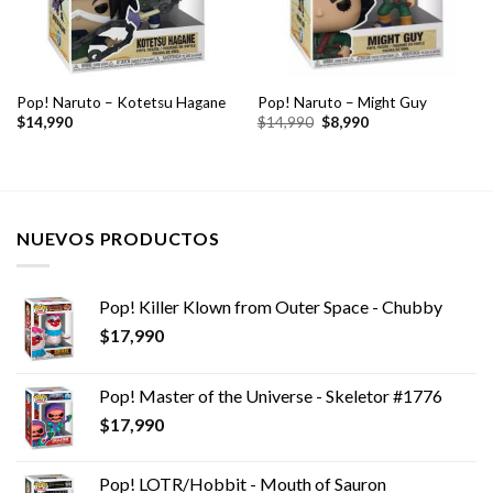
Pop! Naruto – Kotetsu Hagane
Pop! Naruto – Might Guy
El
El
$
14,990
$
14,990
$
8,990
precio
precio
original
actual
era:
es:
$14,990.
$8,990.
NUEVOS PRODUCTOS
Pop! Killer Klown from Outer Space - Chubby
$
17,990
Pop! Master of the Universe - Skeletor #1776
$
17,990
Pop! LOTR/Hobbit - Mouth of Sauron