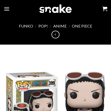
Skip
to
content
FUNKO
/
POP!
/
ANIME
/
ONE PIECE