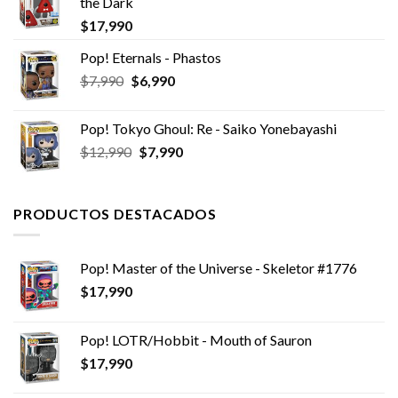
the Dark
era:
es:
$
17,990
$7,990.
$5,990.
Pop! Eternals - Phastos
El
El
$
7,990
$
6,990
precio
precio
original
actual
Pop! Tokyo Ghoul: Re - Saiko Yonebayashi
era:
es:
El
El
$
12,990
$
7,990
$7,990.
$6,990.
precio
precio
original
actual
era:
es:
PRODUCTOS DESTACADOS
$12,990.
$7,990.
Pop! Master of the Universe - Skeletor #1776
$
17,990
Pop! LOTR/Hobbit - Mouth of Sauron
$
17,990