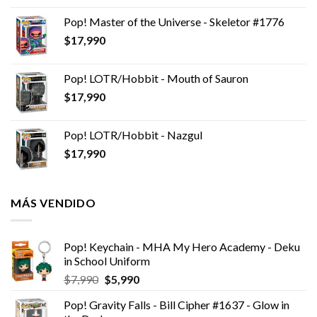
Pop! Master of the Universe - Skeletor #1776
$
17,990
Pop! LOTR/Hobbit - Mouth of Sauron
$
17,990
Pop! LOTR/Hobbit - Nazgul
$
17,990
MÁS VENDIDO
Pop! Keychain - MHA My Hero Academy - Deku
in School Uniform
El
El
$
7,990
$
5,990
precio
precio
Pop! Gravity Falls - Bill Cipher #1637 - Glow in
original
actual