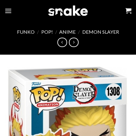
Skip
to
content
FUNKO
/
POP!
/
ANIME
/
DEMON SLAYER