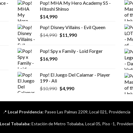
ce -
Pop! MHA My Hero Academy S5 -
Hitoshi Shinso
$
14,990
Pop! Disney Villains - Evil Queen
El
El
$
14,990
$
11,990
precio
precio
original
actual
Pop! Spy x Family - Loid Forger
era:
es:
$
16,990
$14,990.
$11,990.
Pop! El Juego Del Calamar - Player
199 - Ali
El
El
$
10,990
$
4,990
precio
precio
original
actual
era:
es:
📍
Local Providencia:
Paseo Las Palmas 2209, Local 021, Providencia
$10,990.
$4,990.
Local Tobalaba:
Estación de Metro Tobalaba, Local 05, Piso -1, Providen