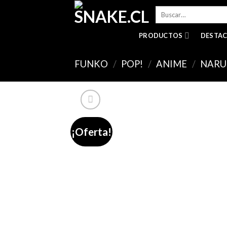
Skip
Buscar
to
por:
content
PRODUCTOS
DESTA
FUNKO
/
POP!
/
ANIME
/
NARU
¡Oferta!