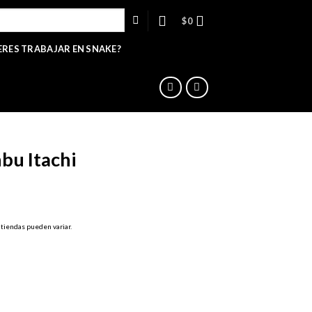
$
0
ERES TRABAJAR EN SNAKE?
bu Itachi
cio
 tiendas pueden variar.
ual
990.