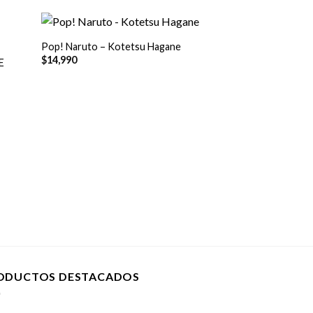
+
Pop! Naruto – Kotetsu Hagane
¡Oferta!
$
14,990
E
+
Pop! Naruto – Lad
El
El
$
14,990
$
9,990
precio
pr
original
act
era:
es:
$14,990.
$9,
ODUCTOS DESTACADOS