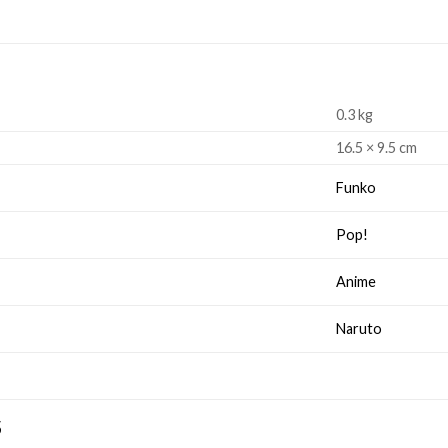
0.3 kg
16.5 × 9.5 cm
Funko
Pop!
Anime
Naruto
S