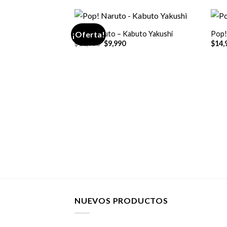
+
+
Pop! Naruto – Kabuto Yakushi
Pop!
¡Oferta!
El
El
$
11,990
$
9,990
$
14,
precio
precio
original
actual
era:
es:
$11,990.
$9,990.
NUEVOS PRODUCTOS