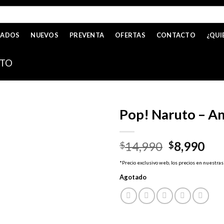
CADOS
NUEVOS
PREVENTA
OFERTAS
CONTACTO
¿QUI
TO
Pop! Naruto – An
El
El
14,990
8,990
$
$
precio
pre
*Precio exclusivo web, los precios en nuestras
original
act
Agotado
era:
es:
$14,990.
$8,