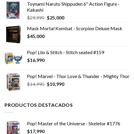
Toynami Naruto Shippuden 6" Action Figure -
Kakashi
El
El
$
29,990
$
25,000
precio
precio
Mask Mortal Kombat - Scorpion Deluxe Mask
original
actual
$
45,000
era:
es:
$29,990.
$25,000.
Pop! Lilo & Stitch - Stitch seated #159
$
16,990
Pop! Marvel - Thor Love & Thunder - Mighty Thor
El
El
$
14,990
$
10,990
precio
precio
original
actual
era:
es:
PRODUCTOS DESTACADOS
$14,990.
$10,990.
Pop! Master of the Universe - Skeletor #1776
$
17,990