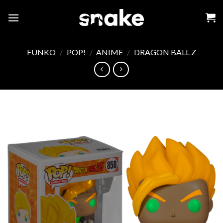
Skip
to
content
FUNKO
/
POP!
/
ANIME
/
DRAGON BALL Z