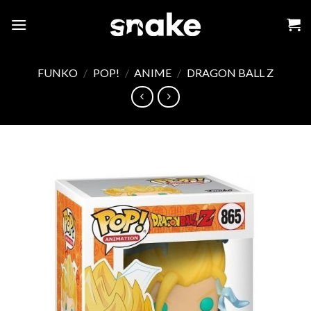
Skip
to
content
FUNKO
/
POP!
/
ANIME
/
DRAGON BALL Z